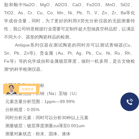
胎和釉中Na2O、MgO、Al2O3、CaO、Fe2O3、MnO、SiO2、
TiO2、As、Cr、Cu、Co、Mn、Ni、Pb、Ti、V、Zn、Zr、Ba等化
学成份含量，同时，为了更好的利用X荧光分析仪器的无损测量特
性，我公司特意根据行业需要可定制作超大型抽真空样品腔，以满足
不同大小、器形的陶瓷样品的检测。
Antique系列仪器在测试陶瓷的同时亦可以测试青铜器(Cu、
Sn、Pb、Zn等)、贵金属（Au、Pt、Ag、Pb、Cu、Ni、Ru、Rh、
Fe等）等的化学成份和金属镀层厚度，做到一机多用，是古文物检
测*的科学检测仪器。
古玩鉴定仪
技术指标
测量元素范围：从钠（Na）至铀（U）
元素含量分析范围：1ppm—99.99%
分析精度：0.05%
同时分析元素：同时可以分析30种以上元素
测量镀层：镀层厚度测量zui薄至0.001um
测量对象状态：粉末、固体、液体