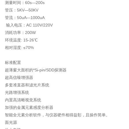
测量时间：60s—200s
管压：5KV—50KV
管流：50uA—1000uA
输入电压：AC 110V/220V
消耗功率：200W
环境温度: 15-26℃
相对湿度: ≤70%
标准配置
超薄窗大面积的*Si-pin/SDD探测器
超高信噪增强器
多套准直器和滤光片系统
光路增强系统
内置高清晰视觉系统
加强的金属元素感度分析器
智能全元素分析软件，与仪器硬件相得益彰，且操作简单。
面光源