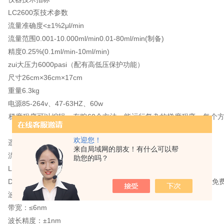
LC2600泵技术参数
量准确度<±1%2μl/min
量范围0.001-10.000ml/min0.01-80ml/min(制备)
度0.25%(0.1ml/min-10ml/min)
ui大压力6000pasi（配有高低压保护功能）
寸26cm×36cm×17cm
重量6.3kg
源85-264v、47-63HZ、60w
梯度程序可以编辑、存贮60个方法，能运行复杂的梯度程序。每个方
欢迎您！
遥控方式可以通过外部接点闭合控制。
来自局域网的朋友！有什么可以帮
量准确度<±1%2μl/min
助您的吗？
LC2600检测器技术参数
D2灯：寿命3500小时，保证使用1000小时，1000小时内出了故障免
波长范围：190-700nm
带宽：≤6nm
波长精度：±1nm