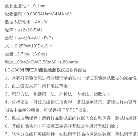
波长重复性：±0.1nm
收量程：0.0005AU/mV-4AU/mV
数据系统输出：4AU/V
声：≤±2x10-5AU
移：≤4x10-4AU（P-P）
寸:6.25"Wx10"Dx16"H
量:13.7lbs.（6.0kg）
源:100to240VAC,50to60Hz,80watts
C-2800
邻苯二甲酸盐检测仪
仪器软件配置
1、具有对实验信息进行详细记录的功能，保证实验测试数据的原始性
2、自主设置采样时间和电压范围；
3、积分方法：包括归一法、外标法、内标法、指数法；
4、分析报告：可任意编辑页眉页脚、谱图显示背景、谱峰注释内容等
报告中显示的项目。可保存和打印PDF报告。
5、数据自动保存：所有样品测试后的数据均会自动保存，测试结果具
6、基线扣除功能：可根据需要选择基线文件进行基线扣除；
7、软件分在线和离线两种，在线用于样品检测采集数据，离线用于谱