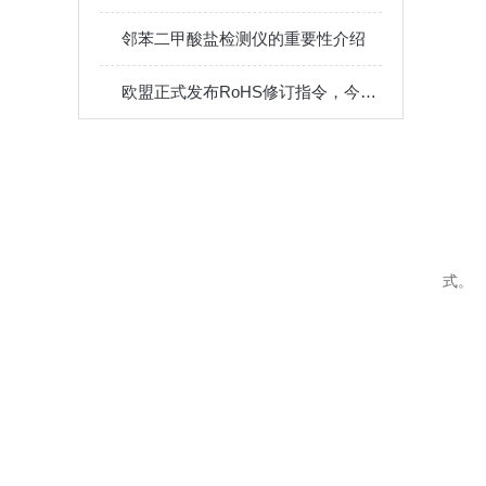
邻苯二甲酸盐检测仪的重要性介绍
流
流
欧盟正式发布RoHS修订指令，今后需检测十项有害物质啦！
精
z
尺
电
式。
流