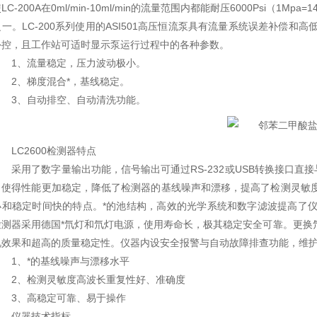
LC-200A在0ml/min-10ml/min的流量范围内都能耐压6000Psi（1Mp
一。LC-200系列使用的ASI501高压恒流泵具有流量系统误差补偿和
外控，且工作站可适时显示泵运行过程中的各种参数。
1、流量稳定，压力波动极小。
2、梯度混合*，基线稳定。
3、自动排空、自动清洗功能。
LC2600检测器特点
采用了数字量输出功能，信号输出可通过RS-232或USB转换接口直
，使得性能更加稳定，降低了检测器的基线噪声和漂移，提高了检测灵敏度
小和稳定时间快的特点。*的池结构，高效的光学系统和数字滤波提高了仪
检测器采用德国*氘灯和氘灯电源，使用寿命长，极其稳定安全可靠。更换氘
视效果和超高的质量稳定性。仪器内设安全报警与自动故障排查功能，维
1、*的基线噪声与漂移水平
2、检测灵敏度高波长重复性好、准确度
3、高稳定可靠、易于操作
仪器技术指标