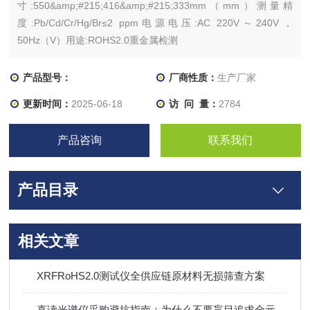
寸:550&amp;#215;416&amp;#215;333mm（mm）测量精
度:Pb/Cd/Cr/Hg/Br≤2 ppm电源电压:AC 220V～240V，
50Hz（V）用途:ROHS2.0重金属检测
产品型号：
厂商性质：
生产厂家
更新时间：
2025-06-18
访 问 量：
2784
产品咨询
联系我们
产品目录
相关文章
XRFRoHS2.0测试仪全供应链原材料无损筛查方案
直读光谱仪采购避坑指南：为什么不要盲目追求全元素检测