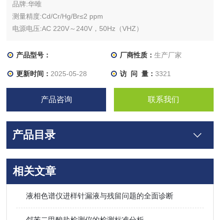
品牌:华唯
测量精度:Cd/Cr/Hg/Br≤2 ppm
电源电压:AC 220V～240V，50Hz（VHZ）
适用范围:合金材料分析
产品型号：
厂商性质：
生产厂家
更新时间：
2025-05-28
访 问 量：
3321
产品咨询
联系我们
产品目录
相关文章
液相色谱仪进样针漏液与残留问题的全面诊断
邻苯二甲酸盐检测仪的检测标准分析