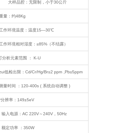
样品腔：无限制，小于30公斤
 重量：约48Kg
 工作环境温度：温度15—30℃
 工作环境相对湿度：≤85%（不结露）
可分析元素范围 ： K-U
zui低检出限：Cd/Cr/Hg/Br≤2 ppm ,Pb≤5ppm
测量时间 ：120-400s ( 系统自动调整 )
*分辨率：149±5eV
、 输入电源：AC 220V～240V，50Hz
、 额定功率 ：350W