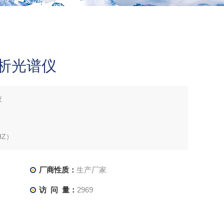
分析光谱仪
仪
HZ）
厂商性质：
生产厂家
访 问 量：
2969