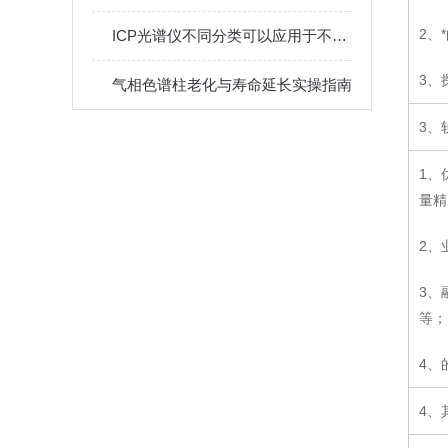
2、
ICP光谱仪不同分类可以应用于不同领域
3、
气相色谱柱老化与寿命延长实操指南
3、
1、
量精
2、
3、
等；
4、
4、