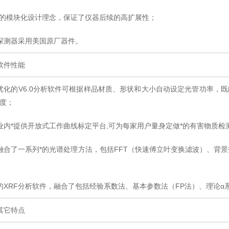
*的模块化设计理念，保证了仪器后续的高扩展性；
探测器采用美国原厂器件。
软件性能
优化的V6.0分析软件可根据样品材质、形状和大小自动设定光管功率，
度；
业内*提供开放式工作曲线标定平台,可为每家用户量身定做*的有害物质检
融合了一系列*的光谱处理方法，包括FFT（快速傅立叶变换滤波）、背景扣除方
的XRF分析软件，融合了包括经验系数法、基本参数法（FP法）、理论
其它特点