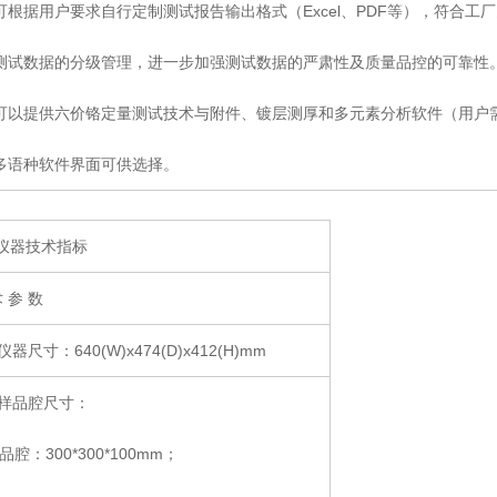
可根据用户要求自行定制测试报告输出格式（Excel、PDF等），符合工
测试数据的分级管理，进一步加强测试数据的严肃性及质量品控的可靠性
可以提供六价铬定量测试技术与附件、镀层测厚和多元素分析软件（用户
多语种软件界面可供选择。
3 仪器技术指标
术 参 数
 仪器尺寸：640(W)x474(D)x412(H)mm
 样品腔尺寸：
品腔：300*300*100mm；