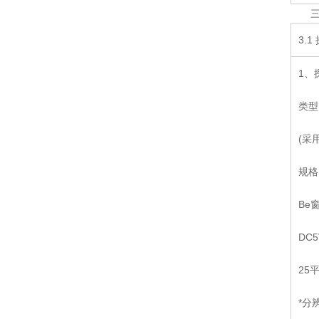
3.
1、
类型
(采
规格
Be
DC
25
*分