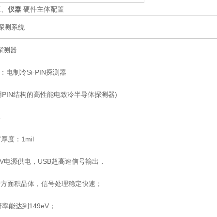
三、
仪器
硬件主体配置
1 探测系统
探测器
：电制冷Si-PIN探测器
用PIN结构的高性能电致冷半导体探测器)
:
窗厚度：1mil
5V电源供电，USB超高速信号输出，
平方面积晶体，信号处理稳定快速；
辨率能达到149eV；