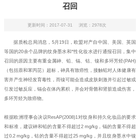
召回
更新时间：2017-07-31
浏览：2978次
据质检总局消息，5月19日，欧盟对产自中国、美国、英国
等国的20余个品牌的纹身墨水和*性化妆水进行通报召回，集中
召回的原因主要有重金属砷、铅、镉、钴、镍和多环芳烃(PAH)
（包括萘和苯丙芘）超标，砷具有致癌性，接触铅对人体健康有
害并产生神经发育毒性，而镍可能会造成皮肤刺激并引起过敏或
引发过敏反应，镉会在体内累积，并会对骨骼和肾脏造成伤害，
多环芳烃为致癌物。
根据欧洲理事会决议ResAP(2008)1对纹身和持久化妆品的要求
和标准，建议砷和铅的含量不得超过2 mg/kg，镉的含量不得超
过0.2 mg/kg，钴的含量不得超过25 mg/kg，并且纹身墨水中镍