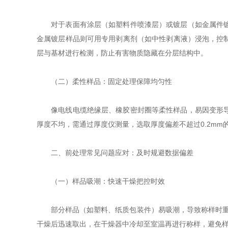
对于表面有涂层（如塑料件喷漆层）或镀层（如金属件镀锌
金属镀层样品则可用专用剥离剂（如中性剥离液）浸泡，控制温
层与基材进行检测，防止有害物质隐藏在分层结构中。
（二）柔性样品：固定处理保障均匀性
像电线电缆绝缘层、橡胶密封圈等柔性样品，易因变形导致
厚度不均，需通过厚度仪测量，选取厚度偏差不超过0.2m
二、前处理常见问题应对：及时规避数据偏差
（一）样品吸潮：快速干燥把控时效
部分样品（如塑料、纸质包装件）易吸潮，导致称样时重量波动
干燥后迅速取出，在干燥器中冷却至室温再进行称样，避免样