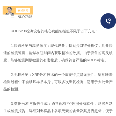
二、核心功能
ROHS2.0检测设备的核心功能包括但不限于以下几点：
1.快速检测与高灵敏度：现代设备，特别是XRF分析仪，具备快
速的检测速度，能够在短时间内获取精准的数据。由于设备的高灵敏
度，能够检测到极微量的有害物质，确保符合严格的ROHS标准。
2.无损检测：XRF分析技术的一个重要特点是无损性。这意味着
检测过程中不会破坏样品本身，可以多次重复检测，适用于大批量产
品的检测。
3.数据分析与报告生成：通常配有*的数据分析软件，能够自动
生成检测报告，详细列出样品中各项元素的含量及其是否超标，便于