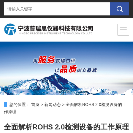
您的位置：
首页
>
新闻动态
>
全面解析ROHS 2.0检测设备的工
作原理
全面解析ROHS 2.0检测设备的工作原理