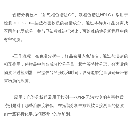
色谱分析技术（如气相色谱法GC、液相色谱法HPLC）常用于
检测ROHS2.0中某些有害物质的微量成分。通过将待测样品分离成
不同的化学成分，并与已知标准进行对比，可以准确地分析样品中的
有害物质。
-工作流程：在色谱分析中，样品被引入色谱柱，通过与溶剂的
相互作用，使样品中的各成分按分子量、极性等特性分离。分离后的
物质经过检测器，根据信号的强度和时间，设备能够定量识别每种有
害物质的浓度。
-应用：色谱分析通常用于检测一些XRF无法检测的有害物质，
特别是对于那些溶解度较低、在光谱分析中难以被直接测量的物质，
如一些有机化学品和塑料中的添加剂。