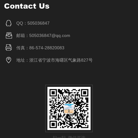
Contact Us
QQ：505036847
邮箱：505036847@qq.com
传真：86-574-28820083
地址：浙江省宁波市海曙区气象路827号
扫一扫 微信咨询