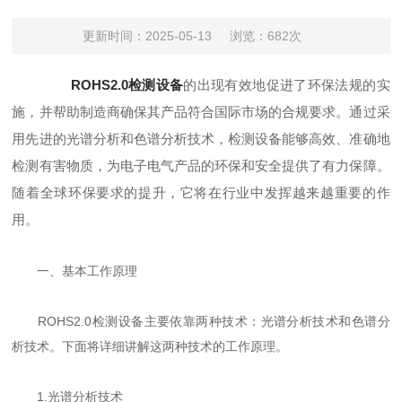
更新时间：2025-05-13
浏览：682次
ROHS2.0检测设备
的出现有效地促进了环保法规的实
施，并帮助制造商确保其产品符合国际市场的合规要求。通过采
用先进的光谱分析和色谱分析技术，检测设备能够高效、准确地
检测有害物质，为电子电气产品的环保和安全提供了有力保障。
随着全球环保要求的提升，它将在行业中发挥越来越重要的作
用。
一、基本工作原理
ROHS2.0检测设备主要依靠两种技术：光谱分析技术和色谱分
析技术。下面将详细讲解这两种技术的工作原理。
1.光谱分析技术