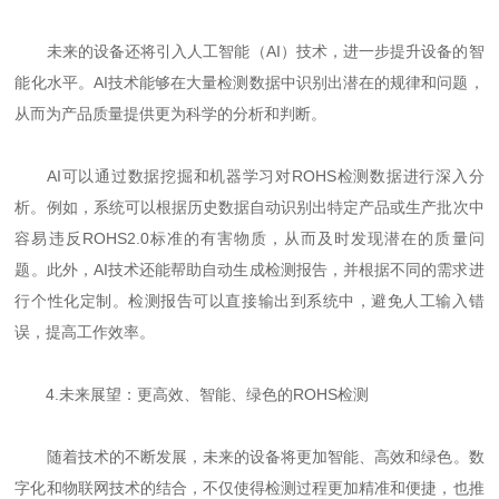
未来的设备还将引入人工智能（AI）技术，进一步提升设备的智
能化水平。AI技术能够在大量检测数据中识别出潜在的规律和问题，
从而为产品质量提供更为科学的分析和判断。
AI可以通过数据挖掘和机器学习对ROHS检测数据进行深入分
析。例如，系统可以根据历史数据自动识别出特定产品或生产批次中
容易违反ROHS2.0标准的有害物质，从而及时发现潜在的质量问
题。此外，AI技术还能帮助自动生成检测报告，并根据不同的需求进
行个性化定制。检测报告可以直接输出到系统中，避免人工输入错
误，提高工作效率。
4.未来展望：更高效、智能、绿色的ROHS检测
随着技术的不断发展，未来的设备将更加智能、高效和绿色。数
字化和物联网技术的结合，不仅使得检测过程更加精准和便捷，也推