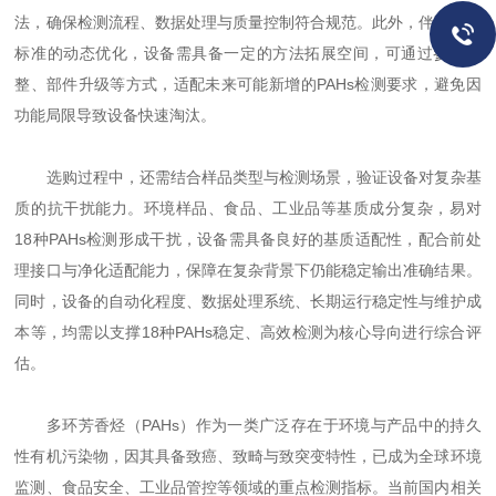
法，确保检测流程、数据处理与质量控制符合规范。此外，伴随管控
标准的动态优化，设备需具备一定的方法拓展空间，可通过参数调
整、部件升级等方式，适配未来可能新增的PAHs检测要求，避免因
功能局限导致设备快速淘汰。
选购过程中，还需结合样品类型与检测场景，验证设备对复杂基
质的抗干扰能力。环境样品、食品、工业品等基质成分复杂，易对
18种PAHs检测形成干扰，设备需具备良好的基质适配性，配合前处
理接口与净化适配能力，保障在复杂背景下仍能稳定输出准确结果。
同时，设备的自动化程度、数据处理系统、长期运行稳定性与维护成
本等，均需以支撑18种PAHs稳定、高效检测为核心导向进行综合评
估。
多环芳香烃（PAHs）作为一类广泛存在于环境与产品中的持久
性有机污染物，因其具备致癌、致畸与致突变特性，已成为全球环境
监测、食品安全、工业品管控等领域的重点检测指标。当前国内相关