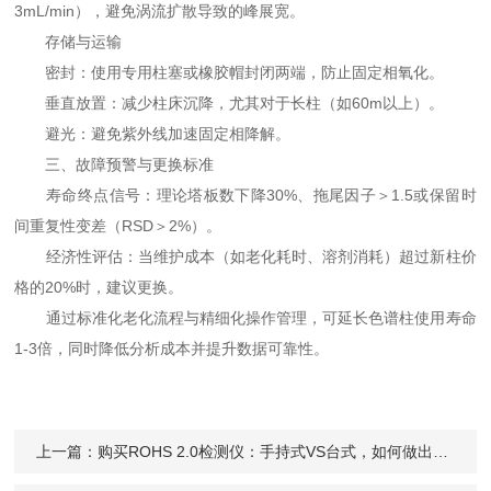
3mL/min），避免涡流扩散导致的峰展宽。
存储与运输
密封：使用专用柱塞或橡胶帽封闭两端，防止固定相氧化。
垂直放置：减少柱床沉降，尤其对于长柱（如60m以上）。
避光：避免紫外线加速固定相降解。
三、故障预警与更换标准
寿命终点信号：理论塔板数下降30%、拖尾因子＞1.5或保留时
间重复性变差（RSD＞2%）。
经济性评估：当维护成本（如老化耗时、溶剂消耗）超过新柱价
格的20%时，建议更换。
通过标准化老化流程与精细化操作管理，可延长色谱柱使用寿命
1-3倍，同时降低分析成本并提升数据可靠性。
上一篇：
购买ROHS 2.0检测仪：手持式VS台式，如何做出正确选择？