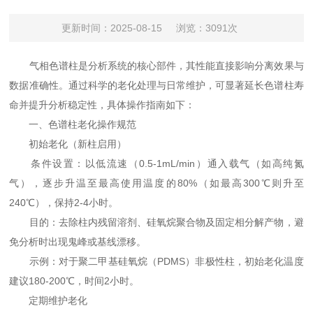
更新时间：2025-08-15
浏览：3091次
气相色谱柱是分析系统的核心部件，其性能直接影响分离效果与
数据准确性。通过科学的老化处理与日常维护，可显著延长色谱柱寿
命并提升分析稳定性，具体操作指南如下：
一、色谱柱老化操作规范
初始老化（新柱启用）
条件设置：以低流速（0.5-1mL/min）通入载气（如高纯氮
气），逐步升温至最高使用温度的80%（如最高300℃则升至
240℃），保持2-4小时。
目的：去除柱内残留溶剂、硅氧烷聚合物及固定相分解产物，避
免分析时出现鬼峰或基线漂移。
示例：对于聚二甲基硅氧烷（PDMS）非极性柱，初始老化温度
建议180-200℃，时间2小时。
定期维护老化