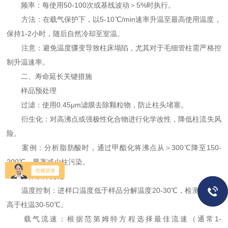
频率：每使用50-100次或基线波动＞5%时执行。
方法：在载气保护下，以5-10℃/min速率升温至最高使用温度，
保持1-2小时，随后自然冷却至室温。
注意：避免温度骤变导致柱床塌陷，尤其对于毛细管柱需严格控
制升温速率。
二、寿命延长关键措施
样品预处理
过滤：使用0.45μm滤膜去除颗粒物，防止柱头堵塞。
衍生化：对高沸点或强极性化合物进行化学改性，降低柱流失风
险。
案例：分析脂肪酸时，通过甲酯化将沸点从＞300℃降至150-
200℃，显著减少柱污染。
操作条件优化
温度控制：进样口温度低于样品分解温度20-30℃，检测器温度
高于柱温30-50℃。
载气流速：根据范第姆特方程选择最佳流速（通常1-