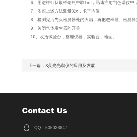
6、用进样针从取样钢瓶中取1ml，迅速注射到色谱仪中
7、依照上述方法测量3次，求平均值
8、检测完后先灭检测器处的火焰，再把进样器、检测器关
9、关闭气体发生器的开关
10、收拾试验台，整理仪器，实验台，地面。
上一篇：
X荧光光谱仪的应用及发展
Contact Us
QQ：505036847