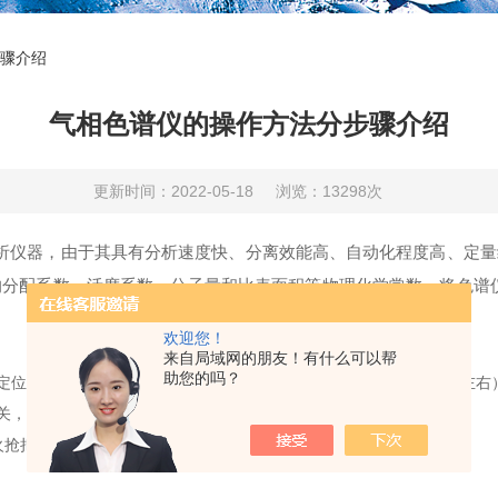
骤介绍
气相色谱仪的操作方法分步骤介绍
更新时间：2022-05-18
浏览：13298次
仪器，由于其具有分析速度快、分离效能高、自动化程度高、定量
分配系数、活度系数、分子量和比表面积等物理化学常数。将色谱
欢迎您！
来自局域网的朋友！有什么可以帮
助您的吗？
空气在0.15Mpa左右、氢气在0.1Mpa左右、氮气在0.3Mpa左右
关，调节进样口温度、柱温、检测器温度。
抢把检测器上方点着，然后将氢气按钮转到5圈位置。