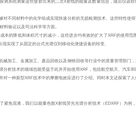
。探测系统测量这些放射出来的二次X射线的能量及数量信息，随后仪器软
对不同材料中的化学组成实现快速分析的无损检测技术。这些特性使得
、材料验证以及司法科学等方面。
的降低和体积尺寸的减小，这些进步均有效的扩大了XRF的使用范围。
的出现实现了从固定的台式光谱仪到移动化便捷设备的转变。
械加工、金属加工、废品回收以及钢铁回收等行业中的质量管理部门，
谱分析技术的领域也能受益于此并开始使用XRF，包括航空航天、汽车和
对一种新型XRF技术中的摩擦电效应进行了介绍。同时本文还探索了人
免混淆，我们以能量色散X射线荧光光谱分析技术（EDXRF）为例，