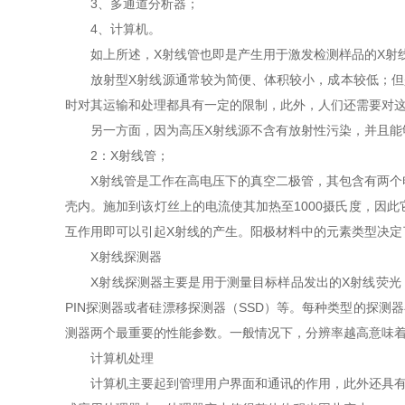
3、多通道分析器；
4、计算机。
如上所述，X射线管也即是产生用于激发检测样品的X射线
放射型X射线源通常较为简便、体积较小，成本较低；但是
时对其运输和处理都具有一定的限制，此外，人们还需要对
另一方面，因为高压X射线源不含有放射性污染，并且能够被
2：X射线管；
X射线管是工作在高电压下的真空二极管，其包含有两个电
壳内。施加到该灯丝上的电流使其加热至1000摄氏度，因
互作用即可以引起X射线的产生。阳极材料中的元素类型决定
X射线探测器
X射线探测器主要是用于测量目标样品发出的X射线荧光，
PIN探测器或者硅漂移探测器（SSD）等。每种类型的探
测器两个最重要的性能参数。一般情况下，分辨率越高意味
计算机处理
计算机主要起到管理用户界面和通讯的作用，此外还具有存