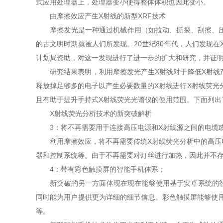
式应用处理器上，处理器变小使得整体体积也因此变小。
由摩擦效应产生X射线的新型XRF技术
摩擦发光是一种通过机械作用（如拉动、撕裂、刮擦、压碎
的古文明时期就被人们所发现。20世纪80年代，人们发现
计划局资助，对这一发现进行了进一步的扩大和研究，并证明
研究结果表明，利用摩擦发光产生X射线对于降低X射线产
释放掉足够多的电子以产生必要数量的X射线进行X射线荧光
且有助于提升手持式X射线荧光光谱仪的使用范围。下面列出
X射线荧光分析技术的新突破解析
3：将不再需要用于连接高压电源和X射线源之间的电缆
利用摩擦效应，将不再需要传统X射线荧光分析中的高压电
器和控制系统等。由于不再需要对灯丝进行加热，因此并不
4：带有彩色触摸屏的智能手机体系；
新突破的另一方面体现在现在能够使用基于安卓系统的智能
同时能为用户提供更为详细的细节信息。彩色触摸屏能够使用
等。