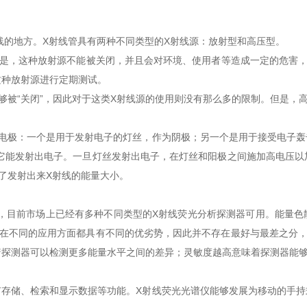
的地方。X射线管具有两种不同类型的X射线源：放射型和高压型。
，这种放射源不能被关闭，并且会对环境、使用者等造成一定的危害，
这种放射源进行定期测试。
“关闭”，因此对于这类X射线源的使用则没有那么多的限制。但是，高
极：一个是用于发射电子的灯丝，作为阴极；另一个是用于接受电子轰
此它能发射出电子。一旦灯丝发射出电子，在灯丝和阳极之间施加高电压
了发射出来X射线的能量大小。
目前市场上已经有多种不同类型的X射线荧光分析探测器可用。能量色散X
测器在不同的应用方面都具有不同的优劣势，因此并不存在最好与最差之分
着探测器可以检测更多能量水平之间的差异；灵敏度越高意味着探测器能
储、检索和显示数据等功能。X射线荧光光谱仪能够发展为移动的手持