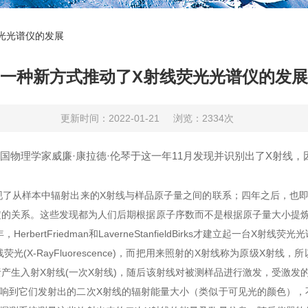
光光谱仪的发展
一种新方式推动了X射线荧光光谱仪的发展
更新时间：2022-01-21
浏览：2334次
德国物理学家威廉·康拉德·伦琴于这一年11月发现并识别出了X射线
现了从样本中辐射出来的X射线与样品原子量之间的联系；四年之后，也即在
定的关系。这些发现都为人们后期根据原子序数而不是根据原子量大小提炼
bertFriedman和LaverneStanfieldBirks才建立起一台
X-RayFluorescence)，而把用来照射的X射线称为原级X射线
责产生入射X射线(一次X射线)，随后该射线对被测样品进行激发，受激
影响到它们发射出的二次X射线的辐射能量大小（类似于可见光的颜色），