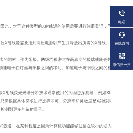
电话
因此，对于这种类型的X射线源的使用需要进行注册登记，同
压X射线源需要用到高压电源以产生并释放出所需的X射线。
在线咨询
击的靶材，作为阳极。两级均被密封在高真空的玻璃或陶瓷外
微信扫一扫
以加速电子在灯丝与阳极之间的移动。加速电子与阳极之间的相
射线荧光光谱分析技术通常使用的为固态探测器，例如SI-
，只需根据具体需求进行选择即可。分辨率和灵敏度是X射线探
够检测到更多的辐射量子。
式设备，在某种程度是因为计算机功能能够驻留在较小的嵌入