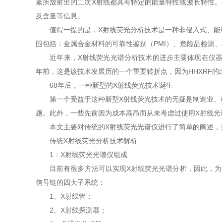
素所放射出的二次X射线都具有特定的能量特性或波长特性
及含量等信息。
值得一提的是，X射线荧光分析技术是一种非侵入式、能够
围包括：金属合金材料的可靠性鉴别（PMI）、危险品检测
近年来，X射线荧光光谱分析技术的进步主要体现在仪器成本
年前，这是该技术发展历的一个重要转折点，因为HHXRF
68年后，一种新型的X射线荧光技术诞生
第一个受益于这种新型X射线荧光技术的无疑是制造业、机
题。此外，一些先前因为成本高昂而从未考虑过使用X射线光
本文主要对传统的X射线荧光光谱仪进行了简单的阐述，并
传统X射线荧光分析技术解析
1：X射线荧光光谱仪组成
目前有很多方法可以实现X射线荧光光谱分析，因此，为了避
信号链的四大子系统：
1、X射线管；
2、X射线探测器；